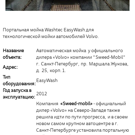
Портальная мойка Washtec EasyWash для
технологической мойки автомобилей Volvo.
Название
Автоматическая мойка у официального
объекта:
дилера «Volvo» компании "Sweed-Mobil"
г. Санкт-Петербург, пр. Маршала Жукова,
Адрес:
д. 25, корп.1.
Тип
EasyWash
оборудования:
Год запуска в
2012
эксплуатацию:
Компания
«Sweed-mobil»
- официальный
дилер «Volvo» на Северо-Западе также
решила идти по пути прогресса, и в своем
новом самом крупном автоцентре в г.
Санкт-Петербурге установила портальную