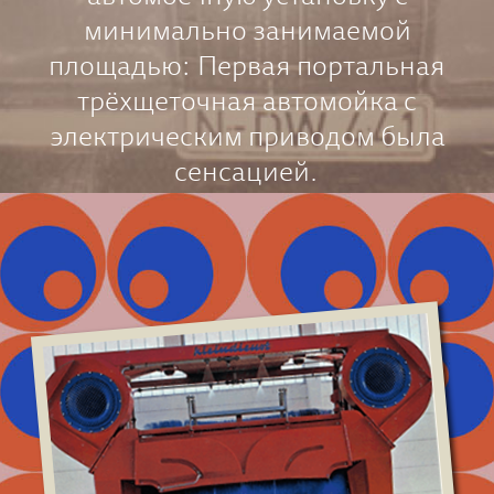
минимально занимаемой
площадью: Первая портальная
трёхщеточная автомойка с
электрическим приводом была
сенсацией.