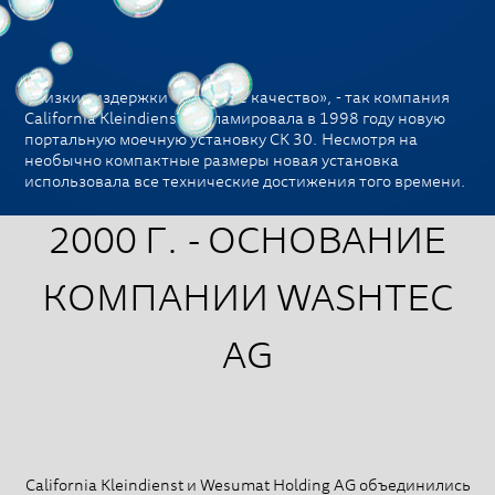
«Низкие издержки – высокое качество», - так компания
California Kleindienst рекламировала в 1998 году новую
портальную моечную установку CK 30. Несмотря на
необычно компактные размеры новая установка
использовала все технические достижения того времени.
2000 Г. - ОСНОВАНИЕ
КОМПАНИИ WASHTEC
AG
California Kleindienst и Wesumat Holding AG объединились