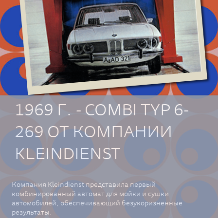
1969 Г. - COMBI TYP 6-
269 ОТ КОМПАНИИ
KLEINDIENST
Компания Kleindienst представила первый
комбинированный автомат для мойки и сушки
автомобилей, обеспечивающий безукоризненные
результаты.