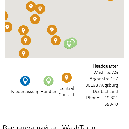
Headquarter
WashTec AG
Argonstraße 7
86153 Augsburg
Central
Niederlassung
Händler
Deutschland
Contact
Phone: +49 821
5584 0
Выставочный зал WashTec в