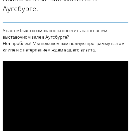
Аугсбурге.
У вас не было возможности посетить нас в нашем
выставочном зале в Аугсбурге?
Нет проблем! Мы покажем вам полную программу в этом
клипе и с нетерпением ждем вашего визита.
Это видео YouTube можно загрузить только в том
случае, если вы принимаете cookies социальных
сетей. Нажмите здесь, чтобы изменить свои
настройки согласия.