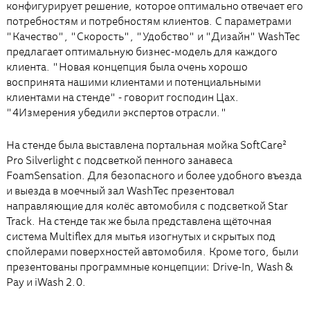
конфигурирует решение, которое оптимально отвечает его
потребностям и потребностям клиентов. С параметрами
"Качество", "Скорость", "Удобство" и "Дизайн" WashTec
предлагает оптимальную бизнес-модель для каждого
клиента. "Новая концепция была очень хорошо
воспринята нашими клиентами и потенциальными
клиентами на стенде" - говорит господин Цах.
"4Измерения убедили экспертов отрасли."
На стенде была выставлена портальная мойка SoftCare²
Pro Silverlight с подсветкой пенного занавеса
FoamSensation. Для безопасного и более удобного въезда
и выезда в моечный зал WashTec презентовал
направляющие для колёс автомобиля с подсветкой Star
Track. На стенде так же была представлена щёточная
система Multiflex для мытья изогнутых и скрытых под
спойлерами поверхностей автомобиля. Кроме того, были
презентованы программные концепции: Drive-In, Wash &
Pay и iWash 2.0.