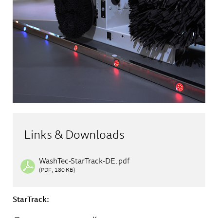
Links & Downloads
WashTec-StarTrack-DE.pdf
(PDF, 180 КБ)
StarTrack: