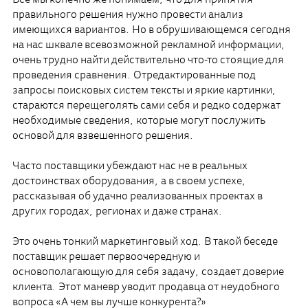
Все мы конечно же понимаем, что для принятия
правильного решения нужно провести анализ
имеющихся вариантов. Но в обрушивающемся сегодня
на нас шквале всевозможной рекламной информации,
очень трудно найти действительно что-то стоящие для
проведения сравнения. Отредактированные под
запросы поисковых систем тексты и яркие картинки,
стараются перещеголять сами себя и редко содержат
необходимые сведения, которые могут послужить
основой для взвешенного решения.
Часто поставщики убеждают нас не в реальных
достоинствах оборудования, а в своем успехе,
рассказывая об удачно реализованных проектах в
других городах, регионах и даже странах.
Это очень тонкий маркетинговый ход. В такой беседе
поставщик решает первоочередную и
основополагающую для себя задачу, создает доверие
клиента. Этот маневр уводит продавца от неудобного
вопроса «А чем вы лучше конкурента?»